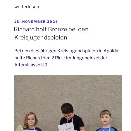
„Neues
weiterlesen
Jahr
–
VERÖFFENTLICHT
18. NOVEMBER 2024
AM
Neue
Richard holt Bronze bei den
Titel“
Kreisjugendspielen
Bei den diesjährigen Kreisjugendspielen in Apolda
holte Richard den 2.Platz im Jungeneinzel der
Altersklasse U9.