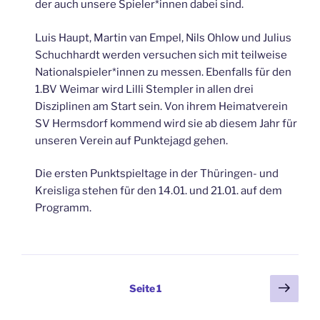
der auch unsere Spieler*innen dabei sind.
Luis Haupt, Martin van Empel, Nils Ohlow und Julius
Schuchhardt werden versuchen sich mit teilweise
Nationalspieler*innen zu messen. Ebenfalls für den
1.BV Weimar wird Lilli Stempler in allen drei
Disziplinen am Start sein. Von ihrem Heimatverein
SV Hermsdorf kommend wird sie ab diesem Jahr für
unseren Verein auf Punktejagd gehen.
Die ersten Punktspieltage in der Thüringen- und
Kreisliga stehen für den 14.01. und 21.01. auf dem
Programm.
Seitennummerierung
Näch
Seite
1
Seit
der