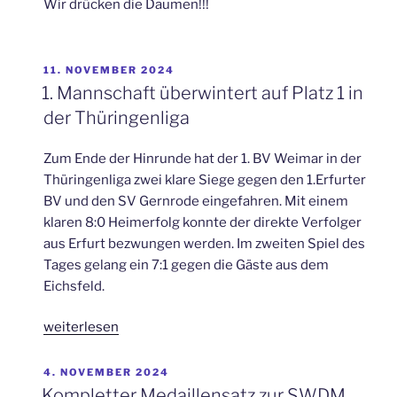
Wir drücken die Daumen!!!
VERÖFFENTLICHT
11. NOVEMBER 2024
AM
1. Mannschaft überwintert auf Platz 1 in
der Thüringenliga
Zum Ende der Hinrunde hat der 1. BV Weimar in der
Thüringenliga zwei klare Siege gegen den 1.Erfurter
BV und den SV Gernrode eingefahren. Mit einem
klaren 8:0 Heimerfolg konnte der direkte Verfolger
aus Erfurt bezwungen werden. Im zweiten Spiel des
Tages gelang ein 7:1 gegen die Gäste aus dem
Eichsfeld.
„1.
weiterlesen
Mannschaft
überwintert
VERÖFFENTLICHT
4. NOVEMBER 2024
AM
auf
Kompletter Medaillensatz zur SWDM