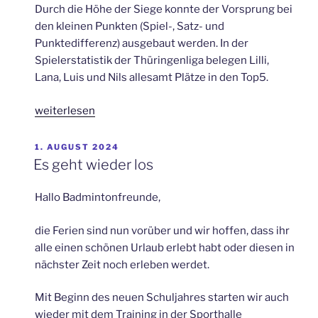
Durch die Höhe der Siege konnte der Vorsprung bei
den kleinen Punkten (Spiel-, Satz- und
Punktedifferenz) ausgebaut werden. In der
Spielerstatistik der Thüringenliga belegen Lilli,
Lana, Luis und Nils allesamt Plätze in den Top5.
„Klare
weiterlesen
Siege
gegen
VERÖFFENTLICHT
1. AUGUST 2024
AM
Teams
Es geht wieder los
aus
Jena
Hallo Badmintonfreunde,
und
Tabellenführung
die Ferien sind nun vorüber und wir hoffen, dass ihr
in
alle einen schönen Urlaub erlebt habt oder diesen in
der
nächster Zeit noch erleben werdet.
Thüringenliga“
Mit Beginn des neuen Schuljahres starten wir auch
wieder mit dem Training in der Sporthalle