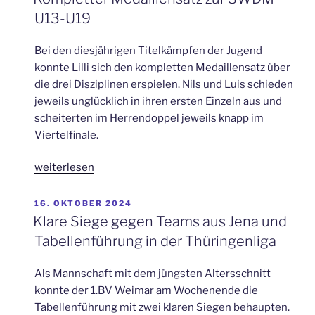
Platz
U13-U19
1
in
Bei den diesjährigen Titelkämpfen der Jugend
der
konnte Lilli sich den kompletten Medaillensatz über
Thüringenliga“
die drei Disziplinen erspielen. Nils und Luis schieden
jeweils unglücklich in ihren ersten Einzeln aus und
scheiterten im Herrendoppel jeweils knapp im
Viertelfinale.
„Kompletter
weiterlesen
Medaillensatz
zur
VERÖFFENTLICHT
16. OKTOBER 2024
AM
SWDM
Klare Siege gegen Teams aus Jena und
U13-
Tabellenführung in der Thüringenliga
U19“
Als Mannschaft mit dem jüngsten Altersschnitt
konnte der 1.BV Weimar am Wochenende die
Tabellenführung mit zwei klaren Siegen behaupten.