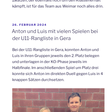
Zwätzen, der ebenfalls noch um den Klassenerhalt
kämpft, ist für das Team aus Weimar noch alles drin.
VERÖFFENTLICHT
26. FEBRUAR 2024
AM
Anton und Luis mit vielen Spielen bei
der U11-Rangliste in Gera
Bei der U11-Rangliste in Gera, konnten Anton und
Luis in ihren Gruppen jeweils den 2. Platz belegen
und unterlagen in der KO-Phase jeweils im
Halbfinale. Im anschließenden Spiel um Platz drei
konnte sich Anton im direkten Duell gegen Luis in 4
knappen Sätzen durchsetzen.