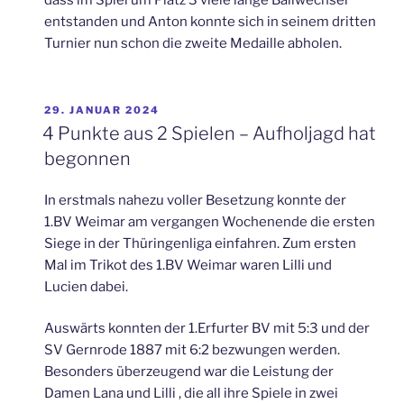
dass im Spiel um Platz 3 viele lange Ballwechsel
entstanden und Anton konnte sich in seinem dritten
Turnier nun schon die zweite Medaille abholen.
VERÖFFENTLICHT
29. JANUAR 2024
AM
4 Punkte aus 2 Spielen – Aufholjagd hat
begonnen
In erstmals nahezu voller Besetzung konnte der
1.BV Weimar am vergangen Wochenende die ersten
Siege in der Thüringenliga einfahren. Zum ersten
Mal im Trikot des 1.BV Weimar waren Lilli und
Lucien dabei.
Auswärts konnten der 1.Erfurter BV mit 5:3 und der
SV Gernrode 1887 mit 6:2 bezwungen werden.
Besonders überzeugend war die Leistung der
Damen Lana und Lilli , die all ihre Spiele in zwei