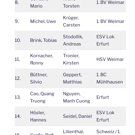
8.
1. BV Weimar
3
Mario
Torsten
Krüger,
9.
Michel, Uwe
1. BV Weimar
2
Carsten
Stodollik,
ESV Lok
10.
Brink, Tobias
2
Andreas
Erfurt
Kornacher,
Tronier,
11.
HSV Weimar
2
Ronny
Kirsten
Büttner,
Geppert,
1. BC
12.
2
Silvio
Matthias
Mühlhausen
Cao, Quang
Nguyen,
13.
Erfurt
2
Truong
Manh Cuong
Hösler,
ESV Lok
14.
Seidel, Daniel
2
Hannes
Erfurt
Lilienthal,
Schweiz / 1.