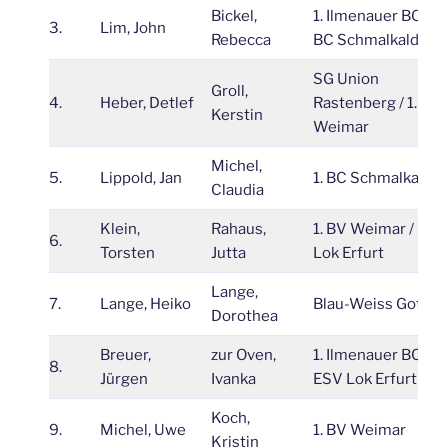
Bickel,
1. Ilmenauer BC / 1.
3.
Lim, John
Rebecca
BC Schmalkalden
SG Union
Groll,
4.
Heber, Detlef
Rastenberg / 1. BV
Kerstin
Weimar
Michel,
5.
Lippold, Jan
1. BC Schmalkalde
Claudia
Klein,
Rahaus,
1. BV Weimar / ESV
6.
Torsten
Jutta
Lok Erfurt
Lange,
7.
Lange, Heiko
Blau-Weiss Gotha
Dorothea
Breuer,
zur Oven,
1. Ilmenauer BC /
8.
Jürgen
Ivanka
ESV Lok Erfurt
Koch,
9.
Michel, Uwe
1. BV Weimar
Kristin