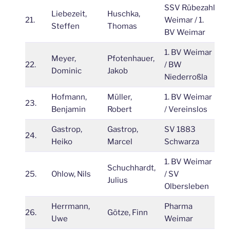
SSV Rübezahl
Liebezeit,
Huschka,
21.
Weimar / 1.
1
Steffen
Thomas
BV Weimar
1. BV Weimar
Meyer,
Pfotenhauer,
22.
/ BW
1
Dominic
Jakob
Niederroßla
Hofmann,
Müller,
1. BV Weimar
23.
1
Benjamin
Robert
/ Vereinslos
Gastrop,
Gastrop,
SV 1883
24.
1
Heiko
Marcel
Schwarza
1. BV Weimar
Schuchhardt,
25.
Ohlow, Nils
/ SV
0
Julius
Olbersleben
Herrmann,
Pharma
26.
Götze, Finn
0
Uwe
Weimar