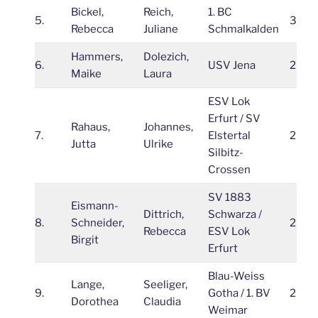
Bickel,
Reich,
1. BC
5.
3
Rebecca
Juliane
Schmalkalden
Hammers,
Dolezich,
6.
USV Jena
2
Maike
Laura
ESV Lok
Erfurt / SV
Rahaus,
Johannes,
7.
Elstertal
2
Jutta
Ulrike
Silbitz-
Crossen
SV 1883
Eismann-
Dittrich,
Schwarza /
8.
Schneider,
2
Rebecca
ESV Lok
Birgit
Erfurt
Blau-Weiss
Lange,
Seeliger,
9.
Gotha / 1. BV
2
Dorothea
Claudia
Weimar