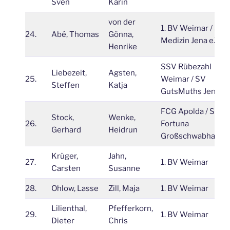
Sven
Karin
von der
1. BV Weimar / SG
24.
Abé, Thomas
Gönna,
Medizin Jena e.V.
Henrike
SSV Rübezahl
Liebezeit,
Agsten,
25.
Weimar / SV
Steffen
Katja
GutsMuths Jena
FCG Apolda / SV
Stock,
Wenke,
26.
Fortuna
Gerhard
Heidrun
Großschwabhause
Krüger,
Jahn,
27.
1. BV Weimar
Carsten
Susanne
28.
Ohlow, Lasse
Zill, Maja
1. BV Weimar
Lilienthal,
Pfefferkorn,
29.
1. BV Weimar
Dieter
Chris