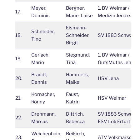
Meyer,
Bergner,
1. BV Weimar / SG
17.
Dominic
Marie-Luise
Medizin Jena e.V.
Eismann-
Schneider,
18.
Schneider,
SV 1883 Schwarza
Tino
Birgit
Gerlach,
Siegmund,
1. BV Weimar / SV
19.
Mario
Tina
GutsMuths Jena
Brandt,
Hammers,
20.
USV Jena
Dennis
Maike
Kornacher,
Faust,
21.
HSV Weimar
Ronny
Katrin
Drehmann,
Dittrich,
SV 1883 Schwarza 
22.
Marcus
Rebecca
ESV Lok Erfurt
Weichenhain,
Beikirch,
23.
ATV Volkmarsdorf