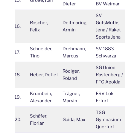
15.
Große, Ralf
2
Dieter
BV Weimar
SV
Roscher,
Deitmaring,
GutsMuths
16.
2
Felix
Armin
Jena / Raket
Sports Jena
Schneider,
Drehmann,
SV 1883
17.
2
Tino
Marcus
Schwarza
SG Union
Rödiger,
18.
Heber, Detlef
Rastenberg /
2
Roland
FFG Apolda
Krumbein,
Trägner,
ESV Lok
19.
1
Alexander
Marvin
Erfurt
TSG
Schäfer,
20.
Gaida, Max
Gymnasium
1
Florian
Querfurt