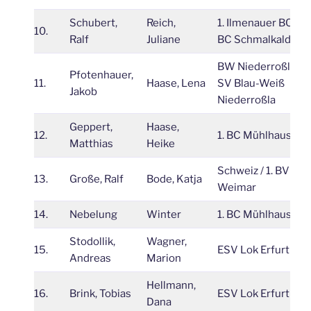
Schubert,
Reich,
1. Ilmenauer BC / 1.
10.
Ralf
Juliane
BC Schmalkalden
BW Niederroßla /
Pfotenhauer,
11.
Haase, Lena
SV Blau-Weiß
Jakob
Niederroßla
Geppert,
Haase,
12.
1. BC Mühlhausen
Matthias
Heike
Schweiz / 1. BV
13.
Große, Ralf
Bode, Katja
Weimar
14.
Nebelung
Winter
1. BC Mühlhausen
Stodollik,
Wagner,
15.
ESV Lok Erfurt
Andreas
Marion
Hellmann,
16.
Brink, Tobias
ESV Lok Erfurt
Dana