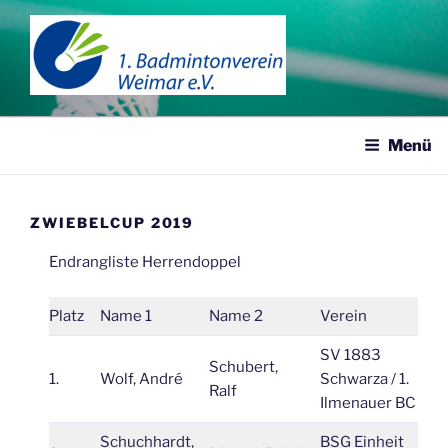
Zum
Inhalt
springen
1. BADMINTONVEREIN
WEIMAR
Menü
ZWIEBELCUP 2019
Endrangliste Herrendoppel
Platz
Name 1
Name 2
Verein
W
SV 1883
Schubert,
1.
Wolf, André
Schwarza / 1.
4
Ralf
Ilmenauer BC
Schuchhardt,
BSG Einheit