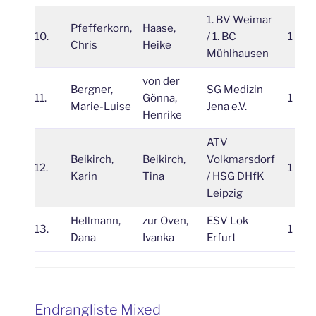
1. BV Weimar
Pfefferkorn,
Haase,
10.
/ 1. BC
1
Chris
Heike
Mühlhausen
von der
Bergner,
SG Medizin
11.
Gönna,
1
Marie-Luise
Jena e.V.
Henrike
ATV
Beikirch,
Beikirch,
Volkmarsdorf
12.
1
Karin
Tina
/ HSG DHfK
Leipzig
Hellmann,
zur Oven,
ESV Lok
13.
1
Dana
Ivanka
Erfurt
Endrangliste Mixed