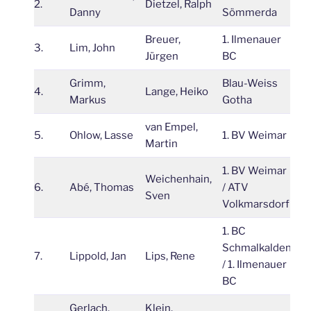
2.
Dietzel, Ralph
4
Danny
Sömmerda
Breuer,
1. Ilmenauer
3.
Lim, John
3
Jürgen
BC
Grimm,
Blau-Weiss
4.
Lange, Heiko
3
Markus
Gotha
van Empel,
5.
Ohlow, Lasse
1. BV Weimar
3
Martin
1. BV Weimar
Weichenhain,
6.
Abé, Thomas
/ ATV
3
Sven
Volkmarsdorf
1. BC
Schmalkalden
7.
Lippold, Jan
Lips, Rene
3
/ 1. Ilmenauer
BC
Gerlach,
Klein,