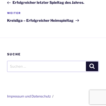
Beitrag
Erfolgreicher letzter Spieltag des Jahres.
Nächster
WEITER
Beitrag
Kreisliga – Erfolgreicher Heimspieltag
SUCHE
Suchen
Suche
nach:
Impressum und Datenschutz