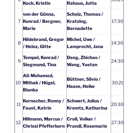
Koch, Kristin
Rahaus, Jutta
von der Gönna,
Scholz, Thomas /
7
Konrad / Bergner,
Kratzing,
17:30
Marie
Bernadette
Hildebrand, Gregor
Michel, Uwe /
8
14:30
/ Heinz, Gitte
Lamprecht, Jana
Tempel, Konrad /
Deng, Zhichao /
9
24:30
Siegmund, Tina
Wang, Yuetan
Ali-Mohamed,
Büttner, Silvio /
10
Mithak / Hügel,
30:21
Haase, Heike
Bianka
Kornacher, Ronny /
Schwert, Julius /
11
20:30
Faust, Katrin
Kremtz, Katharina
Hillmann, Marcus /
Croll, Volker /
12
27:30
Chrissi Pfefferkorn
Prandl, Rosemarie