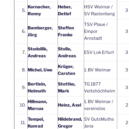
Kornacher,
Heber,
HSV Weimar /
5.
3
Ronny
Detlef
SV Rastenberg
TSV Plaue /
Bamberger,
Steffen
6.
Empor
3
Jörg
Franke
Arnstadt
Stodollik,
Stolle,
7.
ESV Lok Erfurt
3
Andreas
Andreas
Krüger,
8.
Michel, Uwe
1. BV Weimar
3
Carsten
Bertlein,
Stottko,
TG 1877
9.
3
Helmuth
Mark
Veitshöchheim
Hillmann,
1. BV Weimar /
10.
Heinz, Axel
2
Marcus
vereinslos
Tempel,
Hildebrand,
SV GutsMuths
11.
2
Konrad
Gregor
Jena