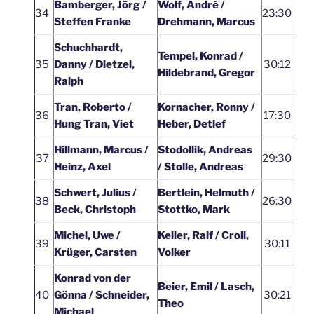
Bamberger, Jörg /
Wolf, André /
34
23:30
Steffen Franke
Drehmann, Marcus
Schuchhardt,
Tempel, Konrad /
35
Danny / Dietzel,
30:12
Hildebrand, Gregor
Ralph
Tran, Roberto /
Kornacher, Ronny /
36
17:30
Hung Tran, Viet
Heber, Detlef
Hillmann, Marcus /
Stodollik, Andreas
37
29:30
Heinz, Axel
/ Stolle, Andreas
Schwert, Julius /
Bertlein, Helmuth /
38
26:30
Beck, Christoph
Stottko, Mark
Michel, Uwe /
Keller, Ralf / Croll,
39
30:11
Krüger, Carsten
Volker
Konrad von der
Beier, Emil / Lasch,
40
Gönna / Schneider,
30:21
Theo
Michael