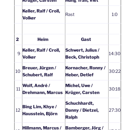
Krüger, Carsten
Hung Tran, Viet
Keller, Ralf / Croll,
Rast
1:0
Volker
2
Heim
Gast
Keller, Ralf / Croll,
Schwert, Julius /
9
14:30
Volker
Beck, Christoph
Breuer, Jürgen /
Kornacher, Ronny /
10
30:22
Schubert, Ralf
Heber, Detlef
Wolf, André /
Michel, Uwe /
11
30:18
Drehmann, Marcus
Krüger, Carsten
Schuchhardt,
Bing Lim, Khye /
12
Danny / Dietzel,
27:30
Hausstein, Björn
Ralph
Hillmann, Marcus /
Bamberger, Jörg /