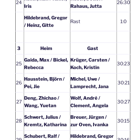
24
26:30
Iris
Rahaus, Jutta
Hildebrand, Gregor
Rast
1:0
/ Heinz, Gitte
3
Heim
Gast
Gaida, Max / Bickel,
Krüger, Carsten /
25
30:23
Rebecca
Koch, Kristin
Hausstein, Björn /
Michel, Uwe /
26
30:21
Pei, Jie
Lamprecht, Jana
Deng, Zhichao /
Wolf, André /
27
30:27
Wang, Yuetan
Clement, Angela
Schwert, Julius /
Breuer, Jürgen /
28
30:15
Kremtz, Katharina
zur Oven, Ivanka
Schubert, Ralf /
Hildebrand, Gregor
29
30:16