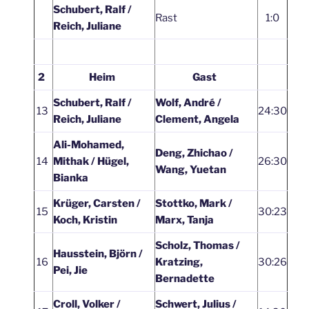
Schubert, Ralf /
Rast
1:0
Reich, Juliane
2
Heim
Gast
Schubert, Ralf /
Wolf, André /
13
24:30
Reich, Juliane
Clement, Angela
Ali-Mohamed,
Deng, Zhichao /
14
Mithak / Hügel,
26:30
Wang, Yuetan
Bianka
Krüger, Carsten /
Stottko, Mark /
15
30:23
Koch, Kristin
Marx, Tanja
Scholz, Thomas /
Hausstein, Björn /
16
Kratzing,
30:26
Pei, Jie
Bernadette
Croll, Volker /
Schwert, Julius /