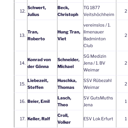
Schwert,
Beck,
TG 1877
12.
2
Julius
Christoph
Veitshöchheim
vereinslos / 1.
Tran,
Hung Tran,
Ilmenauer
13.
2
Roberto
Viet
Badminton
Club
SG Medizin
Konrad von
Schneider,
14.
Jena / 1. BV
2
der Gönna
Michael
Weimar
Liebezeit,
Huschka,
SSV Rübezahl
15.
2
Steffen
Thomas
Weimar
Lasch,
SV GutsMuths
16.
Beier, Emil
1
Theo
Jena
Croll,
17.
Keller, Ralf
ESV Lok Erfurt
1
Volker