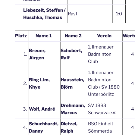
Liebezeit, Steffen /
Rast
1:0
Huschka, Thomas
Platz
Name 1
Name 2
Verein
Wert
1. Ilmenauer
Breuer,
Schubert,
1.
Badminton
4
Jürgen
Ralf
Club
1. Ilmenauer
Bing Lim,
Hausstein,
Badminton
2.
4
Khye
Björn
Club / SV 1880
Unterpörlitz
Drehmann,
SV 1883
3.
Wolf, André
4
Marcus
Schwarza e.V.
Schuchhardt,
Dietzel,
BSG Einheit
4.
4
Danny
Ralph
Sömmerda