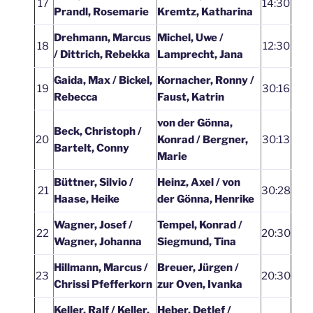
17
14:30
Prandl, Rosemarie
Kremtz, Katharina
Drehmann, Marcus
Michel, Uwe /
18
12:30
/ Dittrich, Rebekka
Lamprecht, Jana
Gaida, Max / Bickel,
Kornacher, Ronny /
19
30:16
Rebecca
Faust, Katrin
von der Gönna,
Beck, Christoph /
20
Konrad / Bergner,
30:13
Bartelt, Conny
Marie
Büttner, Silvio /
Heinz, Axel / von
21
30:28
Haase, Heike
der Gönna, Henrike
Wagner, Josef /
Tempel, Konrad /
22
20:30
Wagner, Johanna
Siegmund, Tina
Hillmann, Marcus /
Breuer, Jürgen /
23
20:30
Chrissi Pfefferkorn
zur Oven, Ivanka
Keller, Ralf / Keller,
Heber, Detlef /