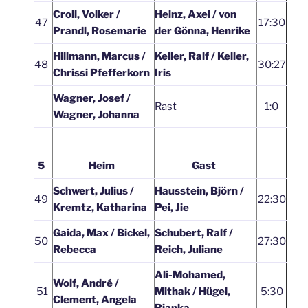
Croll, Volker /
Heinz, Axel / von
47
17:30
Prandl, Rosemarie
der Gönna, Henrike
Hillmann, Marcus /
Keller, Ralf / Keller,
48
30:27
Chrissi Pfefferkorn
Iris
Wagner, Josef /
Rast
1:0
Wagner, Johanna
5
Heim
Gast
Schwert, Julius /
Hausstein, Björn /
49
22:30
Kremtz, Katharina
Pei, Jie
Gaida, Max / Bickel,
Schubert, Ralf /
50
27:30
Rebecca
Reich, Juliane
Ali-Mohamed,
Wolf, André /
51
Mithak / Hügel,
5:30
Clement, Angela
Bianka