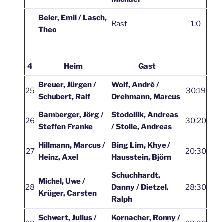
Beier, Emil / Lasch,
Rast
1:0
Theo
4
Heim
Gast
Breuer, Jürgen /
Wolf, André /
25
30:19
Schubert, Ralf
Drehmann, Marcus
Bamberger, Jörg /
Stodollik, Andreas
26
30:20
Steffen Franke
/ Stolle, Andreas
Hillmann, Marcus /
Bing Lim, Khye /
27
20:30
Heinz, Axel
Hausstein, Björn
Schuchhardt,
Michel, Uwe /
28
Danny / Dietzel,
28:30
Krüger, Carsten
Ralph
Schwert, Julius /
Kornacher, Ronny /