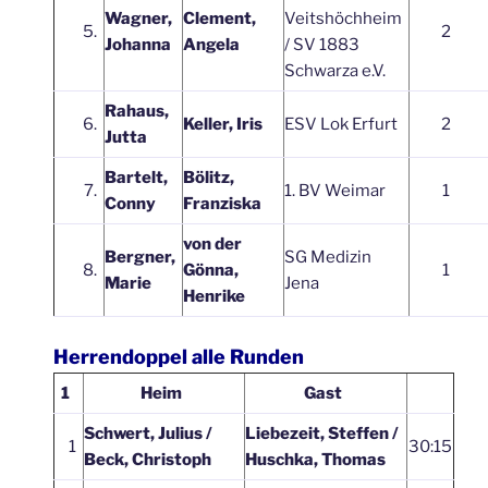
Wagner,
Clement,
Veitshöchheim
5.
2
Johanna
Angela
/ SV 1883
Schwarza e.V.
Rahaus,
6.
Keller, Iris
ESV Lok Erfurt
2
Jutta
Bartelt,
Bölitz,
7.
1. BV Weimar
1
Conny
Franziska
von der
Bergner,
SG Medizin
8.
Gönna,
1
Marie
Jena
Henrike
Herrendoppel alle Runden
1
Heim
Gast
Schwert, Julius /
Liebezeit, Steffen /
1
30:15
Beck, Christoph
Huschka, Thomas