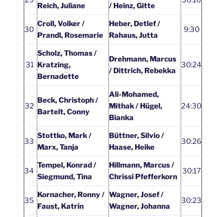
Reich, Juliane
/ Heinz, Gitte
Croll, Volker /
Heber, Detlef /
30
9:30
Prandl, Rosemarie
Rahaus, Jutta
Scholz, Thomas /
Drehmann, Marcus
31
Kratzing,
30:24
/ Dittrich, Rebekka
Bernadette
Ali-Mohamed,
Beck, Christoph /
32
Mithak / Hügel,
24:30
Bartelt, Conny
Bianka
Stottko, Mark /
Büttner, Silvio /
33
30:26
Marx, Tanja
Haase, Heike
Tempel, Konrad /
Hillmann, Marcus /
34
30:17
Siegmund, Tina
Chrissi Pfefferkorn
Kornacher, Ronny /
Wagner, Josef /
35
30:23
Faust, Katrin
Wagner, Johanna