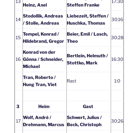
13
17:30
Heinz, Axel
Steffen Franke
Stodollik, Andreas
Liebezeit, Steffen /
14
30:16
/ Stolle, Andreas
Huschka, Thomas
Tempel, Konrad /
Beier, Emil / Lasch,
15
30:28
Hildebrand, Gregor
Theo
Konrad von der
Bertlein, Helmuth /
16
Gönna / Schneider,
16:30
Stottko, Mark
Michael
Tran, Roberto /
Rast
1:0
Hung Tran, Viet
3
Heim
Gast
Wolf, André /
Schwert, Julius /
17
30:26
Drehmann, Marcus
Beck, Christoph