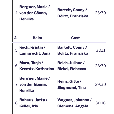
Bergner, Marie /
Bartelt, Conny /
4
von der Gönna,
23:30
Bölitz, Franziska
Henrike
2
Heim
Gast
Koch, Kristin /
Bartelt, Conny /
5
30:11
Lamprecht, Jana
Bölitz, Franziska
Marx, Tanja /
Reich, Juliane /
6
28:30
Kremtz, Katharina
Bickel, Rebecca
Bergner, Marie /
Heinz, Gitte /
7
von der Gönna,
29:30
Siegmund, Tina
Henrike
Rahaus, Jutta /
Wagner, Johanna /
8
30:16
Keller, Iris
Clement, Angela