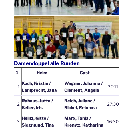
Damendoppel alle Runden
1
Heim
Gast
Koch, Kristin /
Wagner, Johanna /
1
30:11
Lamprecht, Jana
Clement, Angela
Rahaus, Jutta /
Reich, Juliane /
2
27:30
Keller, Iris
Bickel, Rebecca
Heinz, Gitte /
Marx, Tanja /
3
16:30
Siegmund, Tina
Kremtz, Katharina