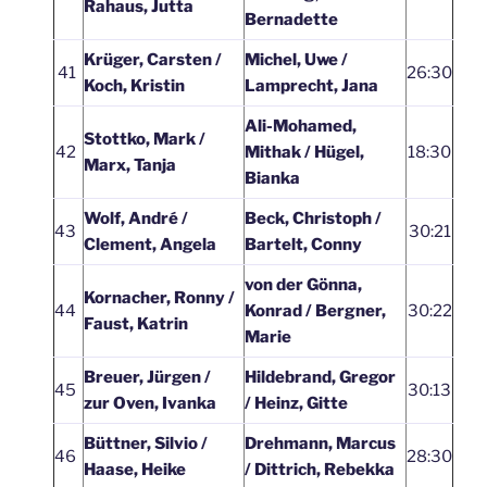
Rahaus, Jutta
Bernadette
Krüger, Carsten /
Michel, Uwe /
41
26:30
Koch, Kristin
Lamprecht, Jana
Ali-Mohamed,
Stottko, Mark /
42
Mithak / Hügel,
18:30
Marx, Tanja
Bianka
Wolf, André /
Beck, Christoph /
43
30:21
Clement, Angela
Bartelt, Conny
von der Gönna,
Kornacher, Ronny /
44
Konrad / Bergner,
30:22
Faust, Katrin
Marie
Breuer, Jürgen /
Hildebrand, Gregor
45
30:13
zur Oven, Ivanka
/ Heinz, Gitte
Büttner, Silvio /
Drehmann, Marcus
46
28:30
Haase, Heike
/ Dittrich, Rebekka