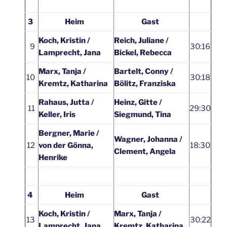
3
Heim
Gast
Koch, Kristin /
Reich, Juliane /
9
30:16
Lamprecht, Jana
Bickel, Rebecca
Marx, Tanja /
Bartelt, Conny /
10
30:18
Kremtz, Katharina
Bölitz, Franziska
Rahaus, Jutta /
Heinz, Gitte /
11
29:30
Keller, Iris
Siegmund, Tina
Bergner, Marie /
Wagner, Johanna /
12
von der Gönna,
18:30
Clement, Angela
Henrike
4
Heim
Gast
Koch, Kristin /
Marx, Tanja /
13
30:22
Lamprecht, Jana
Kremtz, Katharina