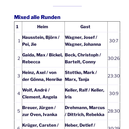
Mixed alle Runden
1
Heim
Gast
Hausstein, Björn /
Wagner, Josef /
1
30:7
Pei, Jie
Wagner, Johanna
Gaida, Max / Bickel,
Beck, Christoph /
2
30:26
Rebecca
Bartelt, Conny
Heinz, Axel / von
Stottko, Mark /
3
23:30
der Gönna, Henrike
Marx, Tanja
Wolf, André /
Keller, Ralf / Keller,
4
30:9
Clement, Angela
Iris
Breuer, Jürgen /
Drehmann, Marcus
5
28:30
zur Oven, Ivanka
/ Dittrich, Rebekka
Krüger, Carsten /
Heber, Detlef /
6
30:29