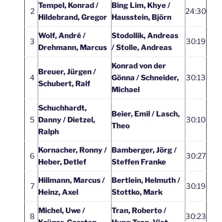
Tempel, Konrad /
Bing Lim, Khye /
2
24:30
Hildebrand, Gregor
Hausstein, Björn
Wolf, André /
Stodollik, Andreas
3
30:19
Drehmann, Marcus
/ Stolle, Andreas
Konrad von der
Breuer, Jürgen /
4
Gönna / Schneider,
30:13
Schubert, Ralf
Michael
Schuchhardt,
Beier, Emil / Lasch,
5
Danny / Dietzel,
30:10
Theo
Ralph
Kornacher, Ronny /
Bamberger, Jörg /
6
30:27
Heber, Detlef
Steffen Franke
Hillmann, Marcus /
Bertlein, Helmuth /
7
30:19
Heinz, Axel
Stottko, Mark
Michel, Uwe /
Tran, Roberto /
8
30:23