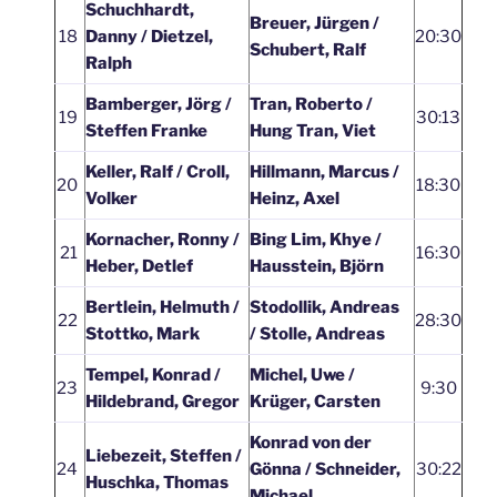
Schuchhardt,
Breuer, Jürgen /
18
Danny / Dietzel,
20:30
Schubert, Ralf
Ralph
Bamberger, Jörg /
Tran, Roberto /
19
30:13
Steffen Franke
Hung Tran, Viet
Keller, Ralf / Croll,
Hillmann, Marcus /
20
18:30
Volker
Heinz, Axel
Kornacher, Ronny /
Bing Lim, Khye /
21
16:30
Heber, Detlef
Hausstein, Björn
Bertlein, Helmuth /
Stodollik, Andreas
22
28:30
Stottko, Mark
/ Stolle, Andreas
Tempel, Konrad /
Michel, Uwe /
23
9:30
Hildebrand, Gregor
Krüger, Carsten
Konrad von der
Liebezeit, Steffen /
24
Gönna / Schneider,
30:22
Huschka, Thomas
Michael