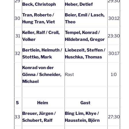
29
29:30
Beck, Christoph
Heber, Detlef
Tran, Roberto /
Beier, Emil / Lasch,
30
30:12
Hung Tran, Viet
Theo
Keller, Ralf / Croll,
Tempel, Konrad /
31
23:30
Volker
Hildebrand, Gregor
Bertlein, Helmuth /
Liebezeit, Steffen /
32
30:17
Stottko, Mark
Huschka, Thomas
Konrad von der
Gönna / Schneider,
Rast
1:0
Michael
5
Heim
Gast
Breuer, Jürgen /
Bing Lim, Khye /
33
27:30
Schubert, Ralf
Hausstein, Björn