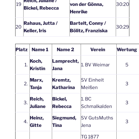
Reich, Juliane /
19
von der Gönna,
30:20
Bickel, Rebecca
Henrike
Rahaus, Jutta /
Bartelt, Conny /
20
30:29
Keller, Iris
Bölitz, Franziska
Platz
Name 1
Name 2
Verein
Wertung
Koch,
Lamprecht,
1.
1. BV Weimar
5
Kristin
Jana
Marx,
Kremtz,
SV Einheit
2.
3
Tanja
Katharina
Meißen
Reich,
Bickel,
1. BC
3.
3
Juliane
Rebecca
Schmalkalden
Heinz,
Siegmund,
SV GutsMuths
4.
3
Gitte
Tina
Jena
TG 1877