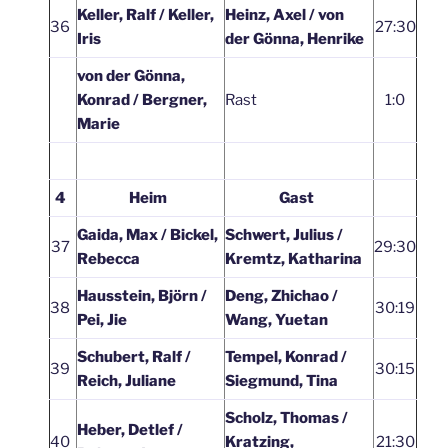
Keller, Ralf / Keller,
Heinz, Axel / von
36
27:30
Iris
der Gönna, Henrike
von der Gönna,
Konrad / Bergner,
Rast
1:0
Marie
4
Heim
Gast
Gaida, Max / Bickel,
Schwert, Julius /
37
29:30
Rebecca
Kremtz, Katharina
Hausstein, Björn /
Deng, Zhichao /
38
30:19
Pei, Jie
Wang, Yuetan
Schubert, Ralf /
Tempel, Konrad /
39
30:15
Reich, Juliane
Siegmund, Tina
Scholz, Thomas /
Heber, Detlef /
40
Kratzing,
21:30