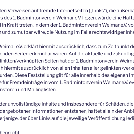
ten Verweisen auf fremde Internetseiten („Links“), die außerh
 des 1. Badmintonverein Weimar e.V. liegen, würde eine Haf
l in Kraft treten, in dem der 1. Badmintonverein Weimar e.V. v
 und zumutbar wäre, die Nutzung im Falle rechtswidriger Inha
eimar e.V. erklärt hiermit ausdrücklich, dass zum Zeitpunkt d
kenden Seiten erkennbar waren. Auf die aktuelle und zukünftig
inkten/verknüpften Seiten hat der 1. Badmintonverein Weimar e
ch hiermit ausdrücklich von allen Inhalten aller gelinkten /ver
rden. Diese Feststellung gilt für alle innerhalb des eigenen 
 für Fremdeinträge in vom 1. Badmintonverein Weimar e.V. ev
sforen und Mailinglisten.
e oder unvollständige Inhalte und insbesondere für Schäden, di
dargebotener Informationen entstehen, haftet allein der Anbie
rjenige, der über Links auf die jeweilige Veröffentlichung ledi
chenrecht