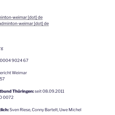
dminton-weimar [dot] de
 badminton-weimar [dot] de
rg
 0004 9024 67
richt Weimar
257
tbund Thüringen:
seit 08.09.2011
0 0072
lich:
Sven Riese, Conny Bartelt, Uwe Michel