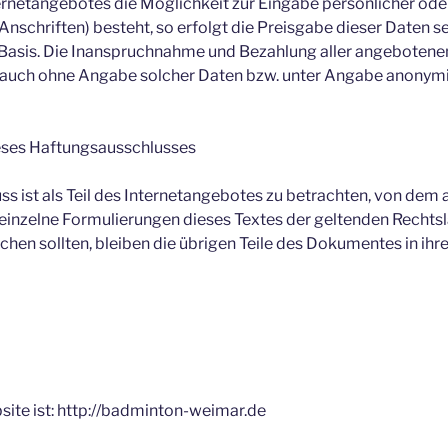
ernetangebotes die Möglichkeit zur Eingabe persönlicher ode
nschriften) besteht, so erfolgt die Preisgabe dieser Daten s
r Basis. Die Inanspruchnahme und Bezahlung aller angebotenen
auch ohne Angabe solcher Daten bzw. unter Angabe anonymis
eses Haftungsausschlusses
s ist als Teil des Internetangebotes zu betrachten, von dem 
 einzelne Formulierungen dieses Textes der geltenden Rechtsl
chen sollten, bleiben die übrigen Teile des Dokumentes in ihre
ite ist: http://badminton-weimar.de