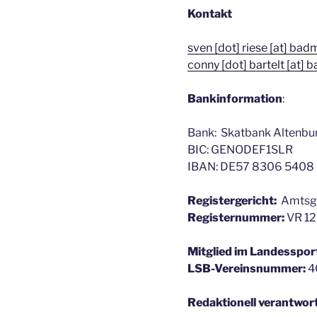
Kontakt
sven [dot] riese [at] ba
conny [dot] bartelt [at]
Bankinformation
:
Bank: Skatbank Altenbu
BIC: GENODEF1SLR
IBAN: DE57 8306 5408
Registergericht:
Amtsge
Registernummer:
VR 1
Mitglied im Landesspor
LSB-Vereinsnummer:
4
Redaktionell verantwort