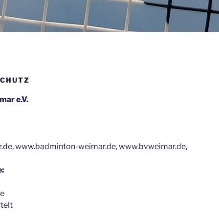
SCHUTZ
mar e.V.
r.de, www.badminton-weimar.de, www.bvweimar.de,
:
se
telt