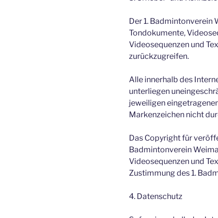
Der 1. Badmintonverein W
Tondokumente, Videosequ
Videosequenzen und Text
zurückzugreifen.
Alle innerhalb des Inte
unterliegen uneingeschr
jeweiligen eingetragenen
Markenzeichen nicht durc
Das Copyright für veröffe
Badmintonverein Weimar 
Videosequenzen und Text
Zustimmung des 1. Badmin
4. Datenschutz