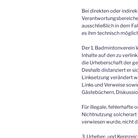
Bei direkten oder indirek
Verantwortungsbereiches
ausschließlich in dem Fal
es ihm technisch möglich
Der 1. Badmintonverein W
Inhalte auf den zu verlin
die Urheberschaft der gel
Deshalb distanziert er si
Linksetzung verändert wu
Links und Verweise sowie
Gästebüchern, Diskussion
Für illegale, fehlerhaft
Nichtnutzung solcherart 
verwiesen wurde, nicht de
3. Urheber- und Kennzei