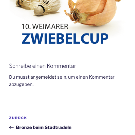
Schreibe einen Kommentar
Du musst
angemeldet
sein, um einen Kommentar
abzugeben.
Beitragsnavigation
Vorheriger
ZURÜCK
Beitrag
Bronze beim Stadtradeln